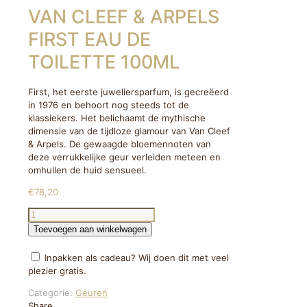
VAN CLEEF & ARPELS
FIRST EAU DE
TOILETTE 100ML
First, het eerste juweliersparfum, is gecreëerd
in 1976 en behoort nog steeds tot de
klassiekers. Het belichaamt de mythische
dimensie van de tijdloze glamour van Van Cleef
& Arpels. De gewaagde bloemennoten van
deze verrukkelijke geur verleiden meteen en
omhullen de huid sensueel.
€
78,20
VAN
CLEEF
Toevoegen aan winkelwagen
&
ARPELS
Inpakken als cadeau? Wij doen dit met veel
FIRST
plezier gratis.
EAU
DE
Categorie:
Geuren
TOILETTE
Share