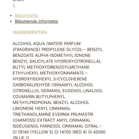
100ML
0
aantal
Beschrijving
Bijkomende informatie
INGREDIËNTEN:
ALCOHOL AQUA (WATER) PARFUM
(FRAGRANCE) PROPYLENE GLYCOL – BENZYL
BENZOATE ALPHA-ISOMETHYL IONONE
BENZYL SALICYLATE HYDROXYCITRONELLAL
BUTYL METHOXYDIBENZOYLMETHANE
ETHYLHEXYL METHOXYCINNAMATE –
HYDROXYISOHEXYL 3-CYCLOHEXENE
CARBOXALDEHYDE CINNAMYL ALCOHOL
CITRONELLOL GERANIOL EUGENOL LINALOOL
COUMARIN BUTYLPHENYL
METHYLPROPIONAL BENZYL ALCOHOL
LIMONENE HEXYL CINNAMAL
TRIETHANOLAMINE EVERNIA PRUNASTRI
(OAKMOSS) EXTRACT AMYL CINNAMAL
ISOEUGENOL FARNESOL CINNAMAL CITRAL –
CI 19140 (YELLOW 5) CI 14700 (RED 4) CI 42090
(BLUE 1)