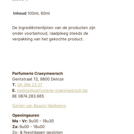
Inhoud
100ml, 60ml
De ingrediëntenlijsten van de producten zijn
onder voorbehoud, raadpleeg steeds de
verpakking van het gekochte product.
Parfumerie Craeymeersch
Gentstraat 13, 9800 Deinze
T.
09 386 23 07
E.
nadine@parfumerie-craeymeersch.be
BE 0874.283.665
Geniet van Beauty Wellbeing
Openingsuren
Ma - Vr:
9u00 - 18u30
Za:
9u00 - 18u00
Zo- & feestdagen gesloten