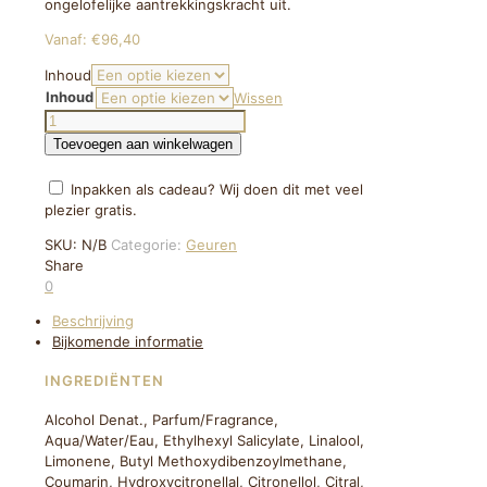
ongelofelijke aantrekkingskracht uit.
Vanaf:
€
96,40
Inhoud
Inhoud
Wissen
HUGO
BOSS
Toevoegen aan winkelwagen
THE
SCENT
Inpakken als cadeau? Wij doen dit met veel
MAGNETIC
plezier gratis.
FOR
HIM
SKU:
N/B
Categorie:
Geuren
EAU
Share
DE
0
PARFUM
Beschrijving
aantal
Bijkomende informatie
INGREDIËNTEN
Alcohol Denat., Parfum/Fragrance,
Aqua/Water/Eau, Ethylhexyl Salicylate, Linalool,
Limonene, Butyl Methoxydibenzoylmethane,
Coumarin, Hydroxycitronellal, Citronellol, Citral,