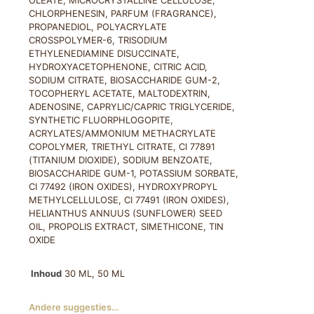
OLEATE, MICROCRYSTALLINE CELLULOSE,
CHLORPHENESIN, PARFUM (FRAGRANCE),
PROPANEDIOL, POLYACRYLATE
CROSSPOLYMER-6, TRISODIUM
ETHYLENEDIAMINE DISUCCINATE,
HYDROXYACETOPHENONE, CITRIC ACID,
SODIUM CITRATE, BIOSACCHARIDE GUM-2,
TOCOPHERYL ACETATE, MALTODEXTRIN,
ADENOSINE, CAPRYLIC/CAPRIC TRIGLYCERIDE,
SYNTHETIC FLUORPHLOGOPITE,
ACRYLATES/AMMONIUM METHACRYLATE
COPOLYMER, TRIETHYL CITRATE, CI 77891
(TITANIUM DIOXIDE), SODIUM BENZOATE,
BIOSACCHARIDE GUM-1, POTASSIUM SORBATE,
CI 77492 (IRON OXIDES), HYDROXYPROPYL
METHYLCELLULOSE, CI 77491 (IRON OXIDES),
HELIANTHUS ANNUUS (SUNFLOWER) SEED
OIL, PROPOLIS EXTRACT, SIMETHICONE, TIN
OXIDE
Inhoud
30 ML, 50 ML
Andere suggesties…