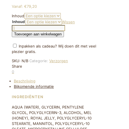
Vanaf:
€
79,20
Inhoud
Inhoud
Wissen
GUERLAIN
ABEILLE
Toevoegen aan winkelwagen
ROYALE
YOUTH
Inpakken als cadeau? Wij doen dit met veel
WATERY
plezier gratis.
OIL
SERUM
SKU:
N/B
Categorie:
Verzorgen
aantal
Share
0
Beschrijving
Bijkomende informatie
INGREDIËNTEN
AQUA (WATER), GLYCERIN, PENTYLENE
GLYCOL, POLYGLYCERIN-3, ALCOHOL, MEL
(HONEY), ROYAL JELLY, POLYGLYCERYL-10
STEARATE, MANNITOL, POLYGLYCERYL-10