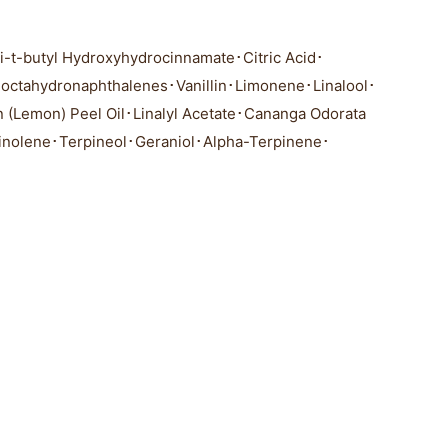
i-t-butyl Hydroxyhydrocinnamate･Citric Acid･
tyloctahydronaphthalenes･Vanillin･Limonene･Linalool･
 (Lemon) Peel Oil･Linalyl Acetate･Cananga Odorata
pinolene･Terpineol･Geraniol･Alpha-Terpinene･