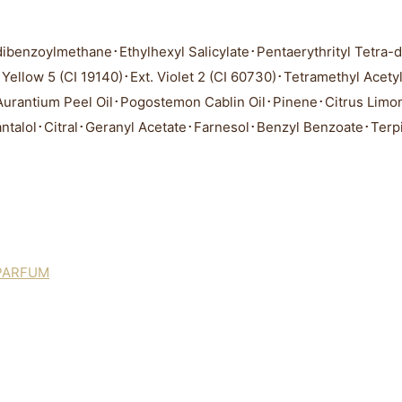
benzoylmethane･Ethylhexyl Salicylate･Pentaerythrityl Tetra-d
･Yellow 5 (CI 19140)･Ext. Violet 2 (CI 60730)･Tetramethyl Ace
urantium Peel Oil･Pogostemon Cablin Oil･Pinene･Citrus Limon
ntalol･Citral･Geranyl Acetate･Farnesol･Benzyl Benzoate･Ter