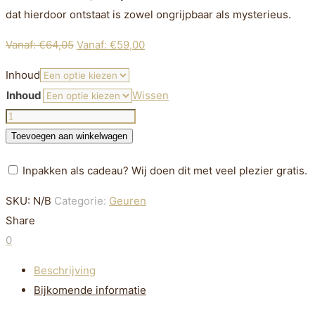
dat hierdoor ontstaat is zowel ongrijpbaar als mysterieus.
Vanaf:
€
64,05
Vanaf:
€
59,00
Inhoud
Inhoud
Wissen
GINZA
DATURA
Toevoegen aan winkelwagen
EAU
Inpakken als cadeau? Wij doen dit met veel plezier gratis.
DE
PARFUM
SKU:
N/B
Categorie:
Geuren
aantal
Share
0
Beschrijving
Bijkomende informatie