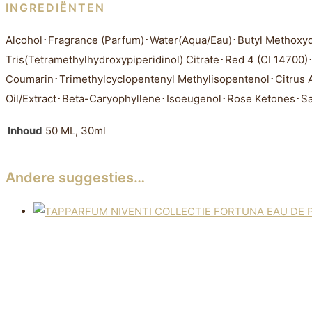
INGREDIËNTEN
Alcohol･Fragrance (Parfum)･Water(Aqua/Eau)･Butyl Methoxydi
Tris(Tetramethylhydroxypiperidinol) Citrate･Red 4 (CI 14700)
Coumarin･Trimethylcyclopentenyl Methylisopentenol･Citrus A
Oil/Extract･Beta-Caryophyllene･Isoeugenol･Rose Ketones･Sa
Inhoud
50 ML, 30ml
Andere suggesties…